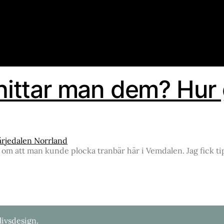
 hittar man dem? Hur
kap om att man kunde plocka tranbär här i Vemdalen. Jag fick
livsdesign.