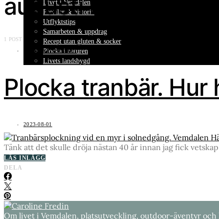
augusti 2023
Livet i Vemdalen
Profiler & historia
Utflyktstips
Samarbeten & uppdrag
1 POST
Recept utan gluten & socker
Plocka i naturen
PLOCKA I NATUREN
Livets landsbygd
Plocka tranbär. Hur
2023-08-01
Tänk att det skulle dröja nästan 40 år innan jag fick vets
LÄS INLÄGG
DELA
Om livet i Vemdalen, platsutveckling, outdoor-äventyr och 