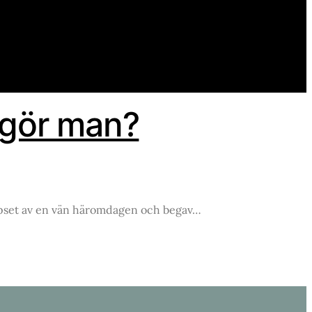
 gör man?
 tipset av en vän häromdagen och begav…