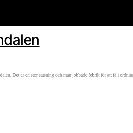
mdalen
. Det är en stor satsning och man jobbade febrilt för att få i ordning