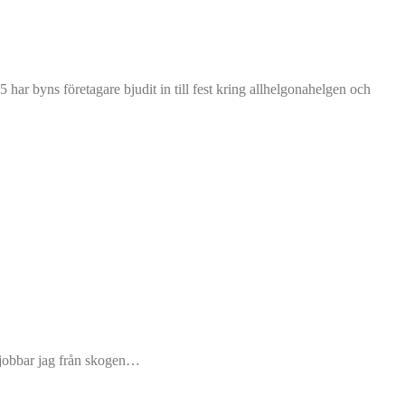
ar byns företagare bjudit in till fest kring allhelgonahelgen och
nd jobbar jag från skogen…