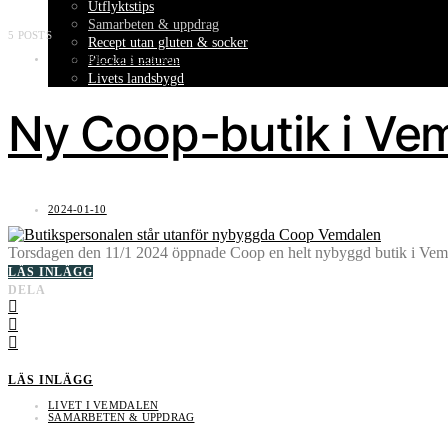
Utflyktstips
Samarbeten & uppdrag
5 POSTS
Recept utan gluten & socker
SAMARBETEN & UPPDRAG
Plocka i naturen
Livets landsbygd
Ny Coop-butik i Ve
2024-01-10
Torsdagen den 11/1 2024 öppnade Coop en helt nybyggd butik i Vemdalen
LÄS INLÄGG
DELA
LÄS INLÄGG
LIVET I VEMDALEN
SAMARBETEN & UPPDRAG