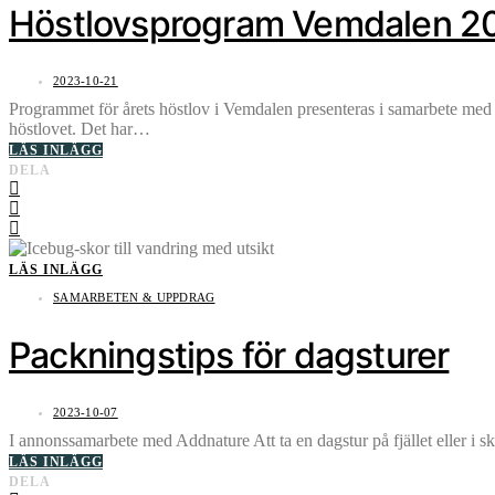
Höstlovsprogram Vemdalen 2
2023-10-21
Programmet för årets höstlov i Vemdalen presenteras i samarbete med d
höstlovet. Det har…
LÄS INLÄGG
DELA
LÄS INLÄGG
SAMARBETEN & UPPDRAG
Packningstips för dagsturer
2023-10-07
I annonssamarbete med Addnature Att ta en dagstur på fjället eller i sk
LÄS INLÄGG
DELA