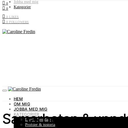
Jobba med mig
0
Kategorier
0
0
LIKES
0
FOLLOWERS
HEM
OM MIG
JOBBA MED MIG
Samarbeten & uppd
KATEGORIER
Livet i Vemdalen
Profiler & historia