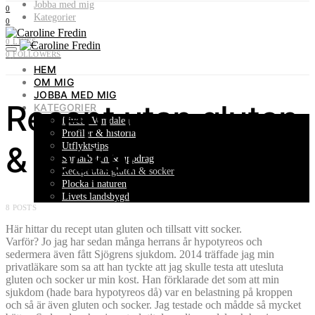
Jobba med mig
0
Kategorier
0
0
LIKES
0
FOLLOWERS
HEM
OM MIG
JOBBA MED MIG
Recept utan gluten
KATEGORIER
Livet i Vemdalen
Profiler & historia
& socker
Utflyktstips
Samarbeten & uppdrag
Recept utan gluten & socker
Plocka i naturen
Livets landsbygd
8 POSTS
Här hittar du recept utan gluten och tillsatt vitt socker.
Varför? Jo jag har sedan många herrans år hypotyreos och
sedermera även fått Sjögrens sjukdom. 2014 träffade jag min
privatläkare som sa att han tyckte att jag skulle testa att utesluta
gluten och socker ur min kost. Han förklarade det som att min
sjukdom (hade bara hypotyreos då) var en belastning på kroppen
och så är även gluten och socker. Jag testade och mådde så mycket