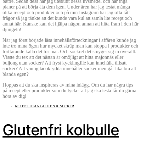
bättre. Sedan dess har jag uteslutit dessa livsmedel och har inga
planer på att börja äta dem igen. Under åren har jag testat många
olika recept och produkter och på min Instagram har jag ofta fått
frågor så jag tänkte att det kunde vara kul att samla lite recept och
annat här. Kanske kan det hjälpa någon annan att hitta fram i den här
djungeln!
När jag först började läsa innehållsförteckningar i affären kunde jag
inte tro mina ögon hur mycket skräp man kan stoppa i produkter och
fortfarande kalla det för mat. Och sockret det smyger sig in överallt.
Visste du tex att det nästan är omöjligt att hitta majonnäs eller
buljong utan socker? Att fryst kycklingfilé kan innehålla tillsatt
socker? Att vanlig tacokrydda innehåller socker men går lika bra att
blanda egen?
Hoppas att du ska inspireras av mina inlägg. Om du har några tips
på recept eller produkter som du tycker att jag ska testa får du gärna
höra av dig!
RECEPT UTAN GLUTEN & SOCKER
Glutenfri kolbulle