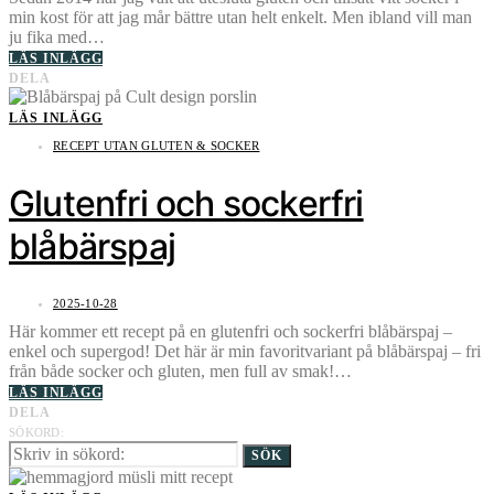
min kost för att jag mår bättre utan helt enkelt. Men ibland vill man
ju fika med…
LÄS INLÄGG
DELA
LÄS INLÄGG
RECEPT UTAN GLUTEN & SOCKER
Glutenfri och sockerfri
blåbärspaj
2025-10-28
Här kommer ett recept på en glutenfri och sockerfri blåbärspaj –
enkel och supergod! Det här är min favoritvariant på blåbärspaj – fri
från både socker och gluten, men full av smak!…
LÄS INLÄGG
DELA
SÖKORD:
SÖK