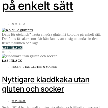
på enkelt sätt
2025-11-05
Dags för utelunch? Testa att göra glutenfri kolbulle på enkelt sätt.
Det finns få saker som slår känslan av att ta sig ut, andas in den
friska fjälluften och laga…
LÄS INLÄGG
DELA
LÄS INLÄGG
RECEPT UTAN GLUTEN & SOCKER
Nyttigare kladdkaka utan
gluten och socker
2025-10-28
Sedan 2014 har jag valt att utesluta gluten och tillsatt vitt socker i