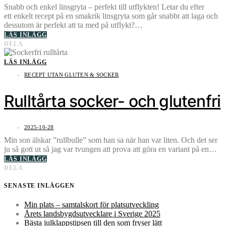
Snabb och enkel linsgryta – perfekt till utflykten! Letar du efter
ett enkelt recept på en smakrik linsgryta som går snabbt att laga och
dessutom är perfekt att ta med på utflykt?…
LÄS INLÄGG
DELA
LÄS INLÄGG
RECEPT UTAN GLUTEN & SOCKER
Rulltårta socker- och glutenfri
2025-10-28
Min son älskar ”rullbulle” som han sa när han var liten. Och det ser
ju så gott ut så jag var tvungen att prova att göra en variant på en…
LÄS INLÄGG
DELA
SENASTE INLÄGGEN
Min plats – samtalskort för platsutveckling
Årets landsbygdsutvecklare i Sverige 2025
Bästa julklappstipsen till den som fryser lätt