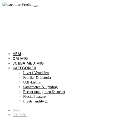
HEM
OM MIG
JOBBA MED MIG
KATEGORIER
Livet i Vemdalen
Profiler & historia
Utflyktstips
Samarbeten & uppdrag
Recept utan gluten & socker
Plocka i naturen
Livets landsbygd
Hem
OM MIG