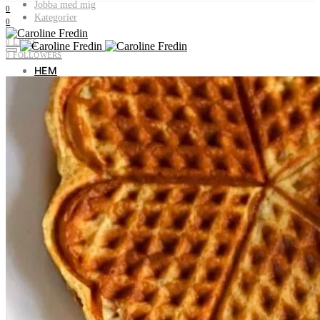
Jobba med mig
0
Kategorier
0
0
LIKES
0
FOLLOWERS
HEM
OM MIG
JOBBA MED MIG
KATEGORIER
Livet i Vemdalen
Profiler & historia
Utflyktstips
Samarbeten & uppdrag
Recept utan gluten & socker
Plocka i naturen
Livets landsbygd