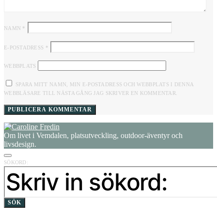
NAMN
*
E-POSTADRESS
*
WEBBPLATS
SPARA MITT NAMN, MIN E-POSTADRESS OCH WEBBPLATS I DENNA
WEBBLÄSARE TILL NÄSTA GÅNG JAG SKRIVER EN KOMMENTAR.
Om livet i Vemdalen, platsutveckling, outdoor-äventyr och
livsdesign.
SÖKORD:
SÖK