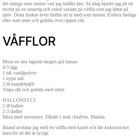
det många som undrar vad jag istället äter. Så idag bjuder jag på ett
recept på en smarrig och enkel variant på våffla som jag hittat på
själv. Detta funkar även finfint att ta med som turmat. Endera färdiga
eller som smet och grädda över öppen eld.
VÅFFLOR
Mosa en stor lagomt mogen gul banan
4-5 ägg
1 tsk vaniljpulver
1 nypa salt
2 dl mandelmjöl
Vispa allt och grädda med smör.
HALLONSYLT
2 dl hallon
2-3 dadlar
Mixa med stavmixer. Tillsätt 1 msk chiafrön. Blanda.
Ibland avslutar jag med en våffla med kanel och lite kokossocker
bara för att det är lyxigt.