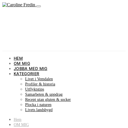
HEM
OM MIG
JOBBA MED MIG
KATEGORIER
Livet i Vemdalen
Profiler & historia
Utflyktstips
Samarbeten & uppdrag
Recept utan gluten & socker
Plocka i naturen
Livets landsbygd
Hem
OM MIG