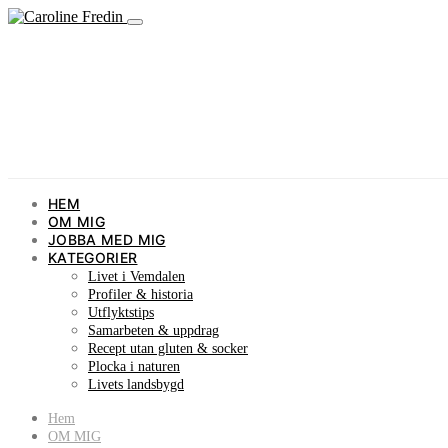
HEM
OM MIG
JOBBA MED MIG
KATEGORIER
Livet i Vemdalen
Profiler & historia
Utflyktstips
Samarbeten & uppdrag
Recept utan gluten & socker
Plocka i naturen
Livets landsbygd
Hem
OM MIG