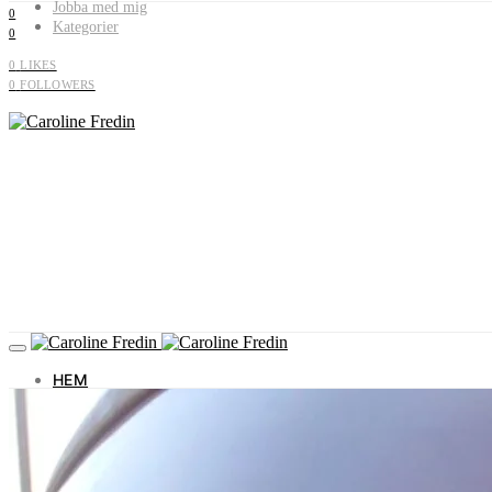
Jobba med mig
0
Kategorier
0
0
LIKES
0
FOLLOWERS
HEM
OM MIG
JOBBA MED MIG
KATEGORIER
Livet i Vemdalen
Profiler & historia