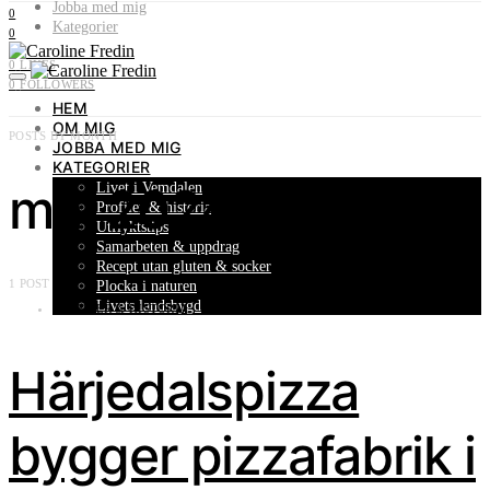
Jobba med mig
0
Kategorier
0
0
LIKES
0
FOLLOWERS
HEM
OM MIG
POSTS BY MONTH
JOBBA MED MIG
KATEGORIER
maj 2024
Livet i Vemdalen
Profiler & historia
Utflyktstips
Samarbeten & uppdrag
Recept utan gluten & socker
1 POST
Plocka i naturen
Livets landsbygd
PROFILER & HISTORIA
Härjedalspizza
bygger pizzafabrik i