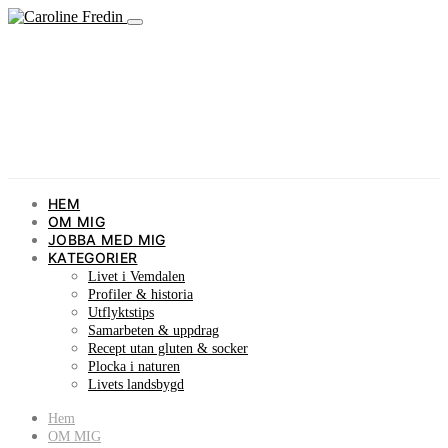
HEM
OM MIG
JOBBA MED MIG
KATEGORIER
Livet i Vemdalen
Profiler & historia
Utflyktstips
Samarbeten & uppdrag
Recept utan gluten & socker
Plocka i naturen
Livets landsbygd
Hem
OM MIG