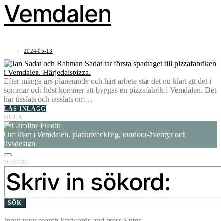
Vemdalen
2024-05-13
Efter många års planerande och hårt arbete står det nu klart att det i
sommar och höst kommer att byggas en pizzafabrik i Vemdalen. Det
har tisslats och tasslats om…
LÄS INLÄGG
DELA
Om livet i Vemdalen, platsutveckling, outdoor-äventyr och
livsdesign.
SÖKORD:
SÖK
Input your search keywords and press Enter.