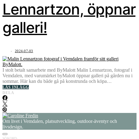
Lennartzon, öppnar
galleri!
2024-07-03
I stolt betalt samarbete med ByMalott Malin Lennartzon, fotograf i
Vemdalen, med varumärket byMalott öppnar galleri på gården nu i
sommar. Här kan du både gå på konstrunda och köpa…
LÄS INLÄGG
DELA
Om livet i Vemdalen, platsutveckling, outdoor-äventyr och
livsdesign.
SÖKORD: