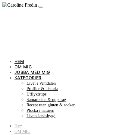
HEM
OM MIG
JOBBA MED MIG
KATEGORIER
Livet i Vemdalen
Profiler & historia
Utflyktstips
Samarbeten & uppdrag
Recept utan gluten & socker
Plocka i naturen
Livets landsbygd
Hem
OM MIG