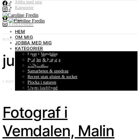
Jobba med mig
0
Kategorier
0
0
LIKES
0
FOLLOWERS
HEM
OM MIG
POSTS BY MONTH
JOBBA MED MIG
KATEGORIER
juli 2024
Livet i Vemdalen
Profiler & historia
Utflyktstips
Samarbeten & uppdrag
Recept utan gluten & socker
1 POST
Plocka i naturen
Livets landsbygd
PROFILER & HISTORIA
Fotograf i
Vemdalen, Malin