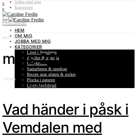
Jobba med mig
0
Kategorier
0
0
LIKES
0
FOLLOWERS
HEM
OM MIG
POSTS BY MONTH
JOBBA MED MIG
KATEGORIER
mars 2023
Livet i Vemdalen
Profiler & historia
Utflyktstips
Samarbeten & uppdrag
Recept utan gluten & socker
3 POSTS
Plocka i naturen
Livets landsbygd
LIVET I VEMDALEN
Vad händer i påsk i
Vemdalen med