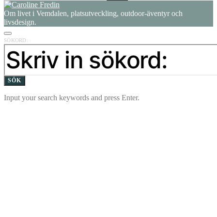
Om livet i Vemdalen, platsutveckling, outdoor-äventyr och
livsdesign.
SÖKORD:
SÖK
Input your search keywords and press Enter.