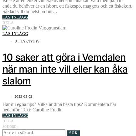
Isfiske är en enkel vinteraktivitet som alla kan vara med på. Det
enda du behöver är en isborr, ett fiskespö, maggots och ett fiskekort.
Såklart vill du helst ha fint…
LÄS INLÄGG
DELA
LÄS INLÄGG
UTFLYKTSTIPS
10 saker att göra i Vemdalen
när man inte vill eller kan åka
slalom
2023-03-02
Har du egna tips? Vilka är dina bästa tips? Kommentera här
nedanför. Text: Caroline Fredin
LÄS INLÄGG
DELA
SÖKORD:
SÖK