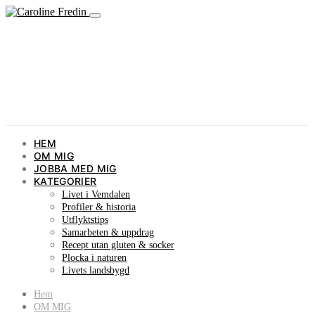
HEM
OM MIG
JOBBA MED MIG
KATEGORIER
Livet i Vemdalen
Profiler & historia
Utflyktstips
Samarbeten & uppdrag
Recept utan gluten & socker
Plocka i naturen
Livets landsbygd
Hem
OM MIG