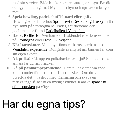
med sin service. Både butiker och restauranger i byn. Besök
och gynna dem gärna! Mys runt i byn och njut av en bit god
mat!
Spela bowling, padel, shuffleboard eller golf .
Bowlingbanor finns hos
Sporthuset / Restaurang Husky
mitt i
byn samt på Storhogna M. Padel, shuffleboard och
golfsimulator finns i
Padelhallen i Vemdalen.
Bada
.
Kallbada
i Vemhån vid Busklandet eller kanske inne
på
Storhogna
eller
Hotell Klövsjöfjäll.
Kör barnskoter.
Mitt i byn finns en barnskoterbana hos
Vemdalen experience
. Roligaste äventyret när barnen får köra
sin egen skoter.
Åk pulka!
Sök upp en pulkabacke och njut! Se upp i backen
annars får du hål i nacken.
Gå på pannlampspromenad.
Bara njut av att höra snön
knarra under fötterna i pannlampans sken. Om du vill
utveckla det – gå ihop med grannarna och skapa en
reflexslinga så har ni en mysig aktivitet. Kanske
spanar ni
efter norrsken
på vägen.
Har du egna tips?