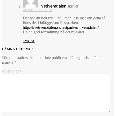
livetivemdalen
skriver:
2021-01-01 KL. 12:06
Det har du helt rätt i. Vill man läsa mer om detta så
finns det i inlägget om Festparken.
http://livetivemdalen.se/festparken-i-vemdalen/
Ha en god fortsättning på det nya året!
SVARA
LÄMNA ETT SVAR
Din e-postadress kommer inte publiceras.
Obligatoriska fält är
märkta
*
KOMMENTAR
*