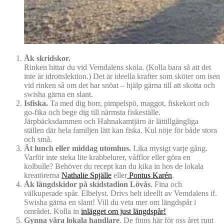
Åk skridskor.
Rinken hittar du vid Vemdalens skola. (Kolla bara så att det
inte är idrottslektion.) Det är ideella krafter som sköter om isen
vid rinken så om det har snöat – hjälp gärna till att skotta och
swisha gärna en slant.
Isfiska.
Ta med dig borr, pimpelspö, maggot, fiskekort och
go-fika och bege dig till närmsta fiskeställe.
Järpbäcksdammen och Hahnakamtjärn är lättillgängliga
ställen där hela familjen lätt kan fiska. Kul nöje för både stora
och små.
Ät lunch eller middag utomhus.
Lika mysigt varje gång.
Varför inte steka lite krabbelurer, våfflor eller göra en
kolbulle? Behöver du recept kan du kika in hos de lokala
kreatörerna
Nathalie Spjälle
eller
Pontus Karén
.
Åk längdskidor på skidstadion Lövås
. Fina och
välkuperade spår. Elbelyst. Drivs helt ideellt av Vemdalens if.
Swisha gärna en slant! Vill du veta mer om längdspår i
området. Kolla in
inlägget om just längdspår!
Gynna våra lokala handlare
. De finns här för oss året runt