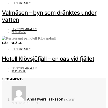
UTFLYKTSTIPS
Valmåsen – byn som dränktes under
vatten
LIVETIVEMDALEN
2022-05-04
LÄS INLÄGG
UTFLYKTSTIPS
Hotell Klövsjöfjäll – en oas vid fjället
LIVETIVEMDALEN
2022-03-19
8 COMMENTS
Anna Iwers Isaksson
skriver:
2020-12-05 KL. 21:20