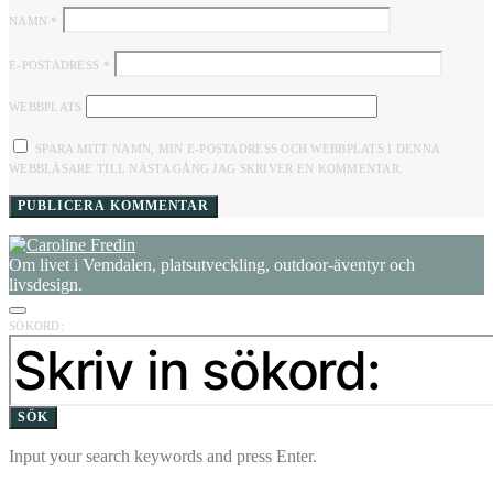
NAMN
*
E-POSTADRESS
*
WEBBPLATS
SPARA MITT NAMN, MIN E-POSTADRESS OCH WEBBPLATS I DENNA
WEBBLÄSARE TILL NÄSTA GÅNG JAG SKRIVER EN KOMMENTAR.
Om livet i Vemdalen, platsutveckling, outdoor-äventyr och
livsdesign.
SÖKORD:
SÖK
Input your search keywords and press Enter.