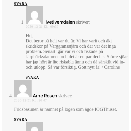
SVARA
livetivemdalen
skriver:
2020-12-31 KL. 09:39
Hej,
Det beror på helt var du är. Vi har varit och åkt
skridskor på Varggransstjärn och där var det inga
problem. Senast igår var vi och fiskade på
Järpbäcksdammen och det är en par deci is. Större sjöar
har jag hört är lite riskabla ännu och då särskilt vid in-
och utlopp. Så var försiktig. Gott nytt år! / Caroline
SVARA
Arne Rosen
skriver:
2020-12-31 KL. 20:47
Fridsbasunen är namnet på logen som ägde IOGThuset.
SVARA