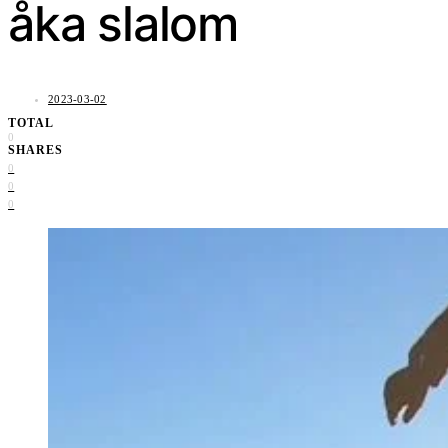
åka slalom
2023-03-02
TOTAL
0
SHARES
0
0
0