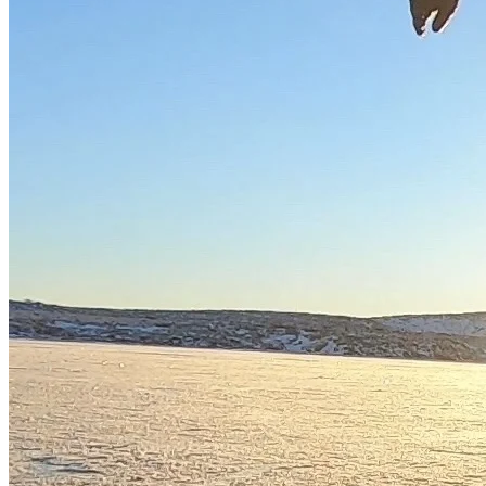
HEM
OM MIG
JOBBA MED MIG
KATEGORIER
Livet i Vemdalen
Profiler & historia
Utflyktstips
Samarbeten & uppdrag
Recept utan gluten & socker
Plocka i naturen
Livets landsbygd