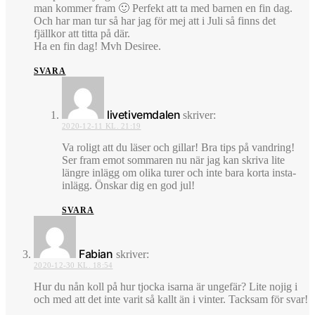
man kommer fram 🙂 Perfekt att ta med barnen en fin dag.
Och har man tur så har jag för mej att i Juli så finns det
fjällkor att titta på där.
Ha en fin dag! Mvh Desiree.
SVARA
livetivemdalen
skriver:
2020-12-11 KL. 21:19
Va roligt att du läser och gillar! Bra tips på vandring!
Ser fram emot sommaren nu när jag kan skriva lite
längre inlägg om olika turer och inte bara korta insta-
inlägg. Önskar dig en god jul!
SVARA
Fabian
skriver:
2020-12-30 KL. 18:54
Hur du nån koll på hur tjocka isarna är ungefär? Lite nojig i
och med att det inte varit så kallt än i vinter. Tacksam för svar!