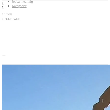
Jobba med mig
0
Kategorier
0
0
LIKES
0
FOLLOWERS