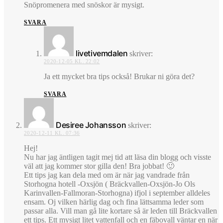
Snöpromenera med snöskor är mysigt.
SVARA
livetivemdalen
skriver:
2020-12-05 KL. 22:02
Ja ett mycket bra tips också! Brukar ni göra det?
SVARA
Desiree Johansson
skriver:
2020-12-11 KL. 07:36
Hej!
Nu har jag äntligen tagit mej tid att läsa din blogg och visste
väl att jag kommer stor gilla den! Bra jobbat! 🙂
Ett tips jag kan dela med om är när jag vandrade från
Storhogna hotell -Oxsjön ( Bräckvallen-Oxsjön-Jo Ols
Karinvallen-Fallmoran-Storhogna) ifjol i september alldeles
ensam. Oj vilken härlig dag och fina lättsamma leder som
passar alla. Vill man gå lite kortare så är leden till Bräckvallen
ett tips. Ett mysigt litet vattenfall och en fäbovall väntar en när