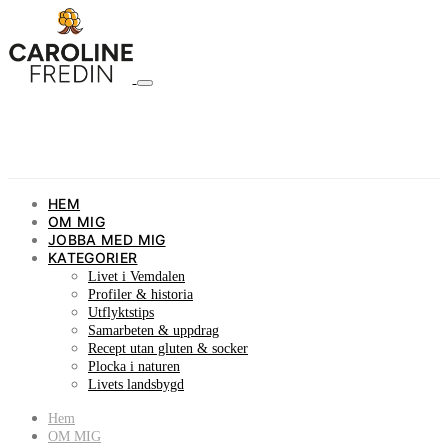
HEM
OM MIG
JOBBA MED MIG
KATEGORIER
Livet i Vemdalen
Profiler & historia
Utflyktstips
Samarbeten & uppdrag
Recept utan gluten & socker
Plocka i naturen
Livets landsbygd
Hem
OM MIG