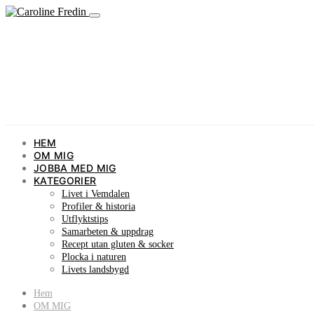
HEM
OM MIG
JOBBA MED MIG
KATEGORIER
Livet i Vemdalen
Profiler & historia
Utflyktstips
Samarbeten & uppdrag
Recept utan gluten & socker
Plocka i naturen
Livets landsbygd
Hem
OM MIG