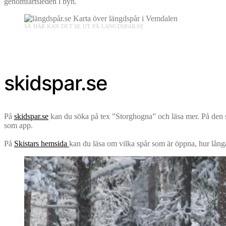
genomfartsleden i byn.
SÅ HÄR KAN DET SE UT PÅ LANGDSPAR.SE
skidspar.se
På
skidspar.se
kan du söka på tex ”Storghogna” och läsa mer. På den s
som app.
På
Skistars hemsida
kan du läsa om vilka spår som är öppna, hur långa