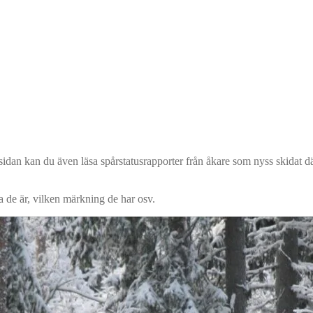
idan kan du även läsa spårstatusrapporter från åkare som nyss skidat d
 de är, vilken märkning de har osv.