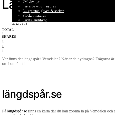
Längdspår i Vemdal
Utflyktstips
Samarbeten & uppdrag
Recept utan gluten & socker
Plocka i naturen
Livets landsbygd
2022-01-15
TOTAL
0
SHARES
0
0
0
Var finns det längdspår i Vemdalen? När är de nydragna? Frågorna är oft
om i området!
längdspår.se
På
längdspår.se
finns en karta där du kan zooma in på Vemdalen och s