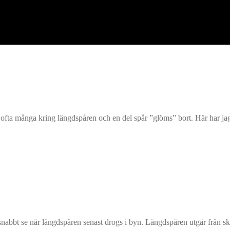
en
a många kring längdspåren och en del spår ”glöms” bort. Här har jag samla
nabbt se när längdspåren senast drogs i byn. Längdspåren utgår från s