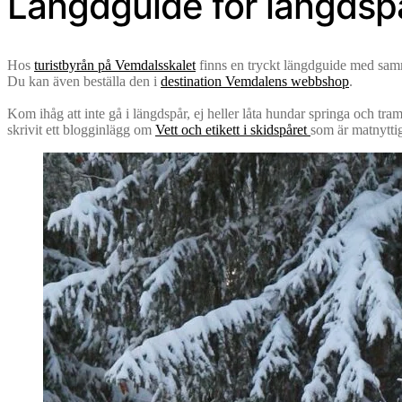
Längdguide för längdsp
Hos
turistbyrån på Vemdalsskalet
finns en tryckt längdguide med samm
Du kan även beställa den i
destination Vemdalens webbshop
.
Kom ihåg att inte gå i längdspår, ej heller låta hundar springa och tr
skrivit ett blogginlägg om
Vett och etikett i skidspåret
som är matnyttigt