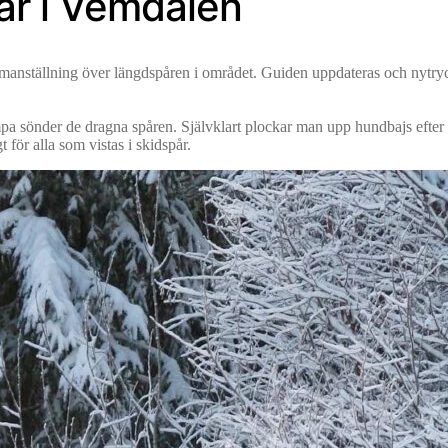
år i Vemdalen
anställning över längdspåren i området. Guiden uppdateras och nytrycks
ampa sönder de dragna spåren. Självklart plockar man upp hundbajs efter
 för alla som vistas i skidspår.