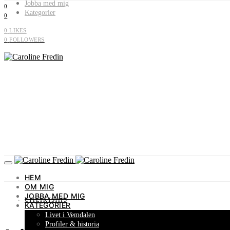
Jobba med mig
0
Kategorier
0
0
LIKES
0
FOLLOWERS
HEM
OM MIG
JOBBA MED MIG
UTFLYKTSTIPS
KATEGORIER
Livet i Vemdalen
Profiler & historia