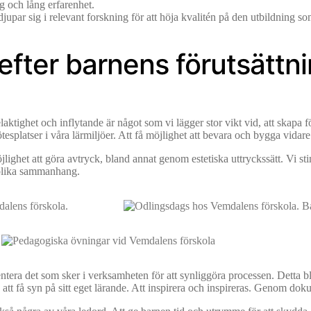
 och lång erfarenhet.
jupar sig i relevant forskning för att höja kvalitén på den utbildning so
efter barnens förutsättn
ktighet och inflytande är något som vi lägger stor vikt vid, att skapa fö
ötesplatser i våra lärmiljöer. Att få möjlighet att bevara och bygga vidare
lighet att göra avtryck, bland annat genom estetiska uttryckssätt. Vi s
i olika sammanhang.
era det som sker i verksamheten för att synliggöra processen. Detta blir
 att få syn på sitt eget lärande. Att inspirera och inspireras. Genom dok