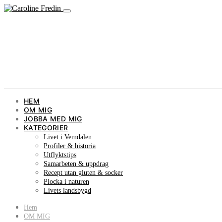
HEM
OM MIG
JOBBA MED MIG
KATEGORIER
Livet i Vemdalen
Profiler & historia
Utflyktstips
Samarbeten & uppdrag
Recept utan gluten & socker
Plocka i naturen
Livets landsbygd
Hem
OM MIG