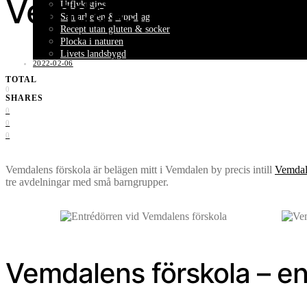
Vemdalens förskola
Utflyktstips
Samarbeten & uppdrag
Recept utan gluten & socker
Plocka i naturen
Livets landsbygd
2022-02-06
TOTAL
0
SHARES
0
0
0
Vemdalens förskola är belägen mitt i Vemdalen by precis intill
Vemdal
tre avdelningar med små barngrupper.
Vemdalens förskola – en