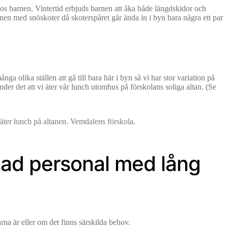
 hos barnen. Vintertid erbjuds barnen att åka både längdskidor och
rnen med snöskoter då skoterspåret går ända in i byn bara några ett par
ga olika ställen att gå till bara här i byn så vi har stor variation på
nder det att vi äter vår lunch utomhus på förskolans soliga altan. (Se
dad personal med lång
na är eller om det finns särskilda behov.