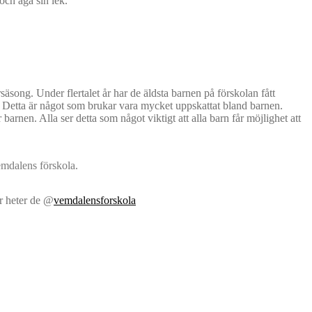
a och äga sin lek.
säsong. Under flertalet år har de äldsta barnen på förskolan fått
vå. Detta är något som brukar vara mycket uppskattat bland barnen.
 barnen. Alla ser detta som något viktigt att alla barn får möjlighet att
r heter de @
vemdalensforskola