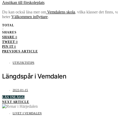
Ansökan till förskoleplats
Du kan också läsa mer om
Vemdalens skola
, vilka klasser det finns,
heter
Välkommen inflyttare
.
TOTAL
0
SHARES
SHARE
0
TWEET
0
PIN IT
0
PREVIOUS ARTICLE
UTFLYKTSTIPS
Längdspår i Vemdalen
2022-01-15
LÄS INLÄGG
NEXT ARTICLE
LIVET I VEMDALEN