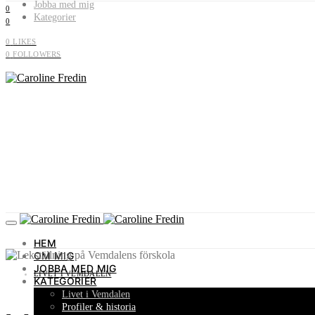
Jobba med mig
0
Kategorier
0
0
LIKES
0
FOLLOWERS
HEM
OM MIG
JOBBA MED MIG
LIVET I VEMDALEN
KATEGORIER
Livet i Vemdalen
Profiler & historia