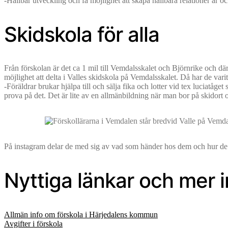
-Hållbar utveckling och få möjlighet att skapa hållbara relationer är
Skidskola för alla
Från förskolan är det ca 1 mil till Vemdalsskalet och Björnrike och där
möjlighet att delta i Valles skidskola på Vemdalsskalet. Då har de vari
-Föräldrar brukar hjälpa till och sälja fika och lotter vid tex luciatåge
prova på det. Det är lite av en allmänbildning när man bor på skidort oc
På instagram delar de med sig av vad som händer hos dem och hur de 
Nyttiga länkar och mer i
Allmän info om förskola i Härjedalens kommun
Avgifter i förskola