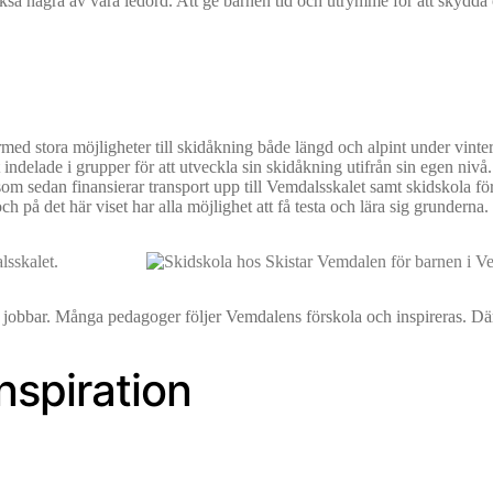
 också några av våra ledord. Att ge barnen tid och utrymme för att skydd
med stora möjligheter till skidåkning både längd och alpint under vinter
t indelade i grupper för att utveckla sin skidåkning utifrån sin egen ni
t som sedan finansierar transport upp till Vemdalsskalet samt skidskola för
h på det här viset har alla möjlighet att få testa och lära sig grunderna.
jobbar. Många pedagoger följer Vemdalens förskola och inspireras. Dä
nspiration