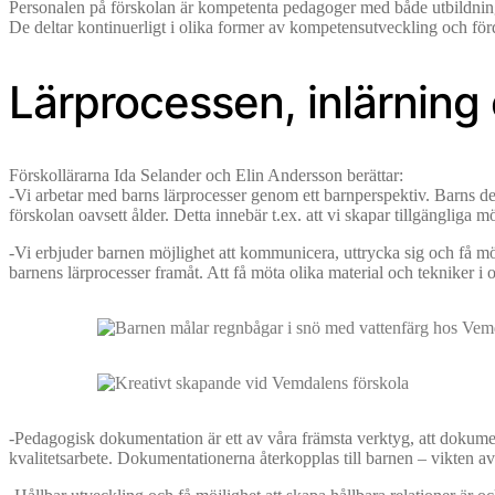
Personalen på förskolan är kompetenta pedagoger med både utbildning
De deltar kontinuerligt i olika former av kompetensutveckling och förd
Lärprocessen, inlärning 
Förskollärarna Ida Selander och Elin Andersson berättar:
-Vi arbetar med barns lärprocesser genom ett barnperspektiv. Barns dela
förskolan oavsett ålder. Detta innebär t.ex. att vi skapar tillgängliga m
-Vi erbjuder barnen möjlighet att kommunicera, uttrycka sig och få möj
barnens lärprocesser framåt. Att få möta olika material och tekniker 
-Pedagogisk dokumentation är ett av våra främsta verktyg, att dokument
kvalitetsarbete. Dokumentationerna återkopplas till barnen – vikten av