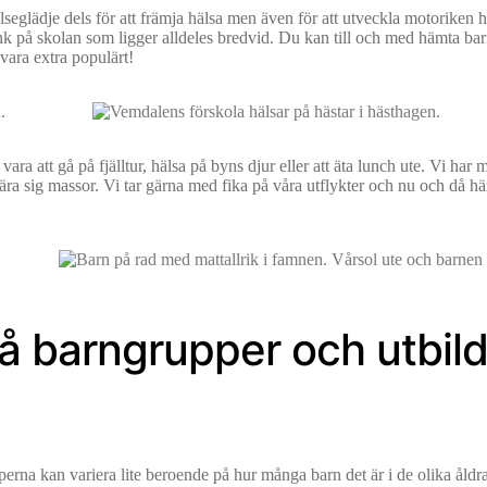
relseglädje dels för att främja hälsa men även för att utveckla motoriken
ink på skolan som ligger alldeles bredvid. Du kan till och med hämta ba
 vara extra populärt!
a att gå på fjälltur, hälsa på byns djur eller att äta lunch ute. Vi har mån
lära sig massor. Vi tar gärna med fika på våra utflykter och nu och då hä
å barngrupper och utbil
rna kan variera lite beroende på hur många barn det är i de olika åldrar