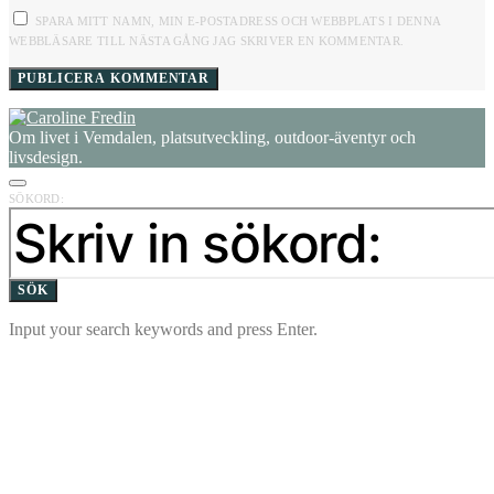
SPARA MITT NAMN, MIN E-POSTADRESS OCH WEBBPLATS I DENNA
WEBBLÄSARE TILL NÄSTA GÅNG JAG SKRIVER EN KOMMENTAR.
Om livet i Vemdalen, platsutveckling, outdoor-äventyr och
livsdesign.
SÖKORD:
SÖK
Input your search keywords and press Enter.