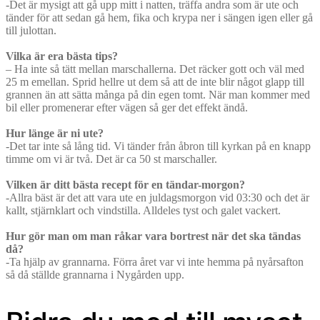
-Det är mysigt att gå upp mitt i natten, träffa andra som är ute och
tänder för att sedan gå hem, fika och krypa ner i sängen igen eller gå
till julottan.
Vilka är era bästa tips?
– Ha inte så tätt mellan marschallerna. Det räcker gott och väl med
25 m emellan. Sprid hellre ut dem så att de inte blir något glapp till
grannen än att sätta många på din egen tomt. När man kommer med
bil eller promenerar efter vägen så ger det effekt ändå.
Hur länge är ni ute?
-Det tar inte så lång tid. Vi tänder från åbron till kyrkan på en knapp
timme om vi är två. Det är ca 50 st marschaller.
Vilken är ditt bästa recept för en tändar-morgon?
-Allra bäst är det att vara ute en juldagsmorgon vid 03:30 och det är
kallt, stjärnklart och vindstilla. Alldeles tyst och galet vackert.
Hur gör man om man råkar vara bortrest när det ska tändas
då?
-Ta hjälp av grannarna. Förra året var vi inte hemma på nyårsafton
så då ställde grannarna i Nygården upp.