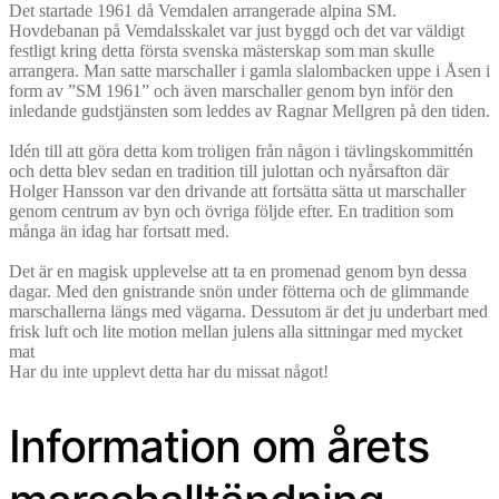
Det startade 1961 då Vemdalen arrangerade alpina SM.
Hovdebanan på Vemdalsskalet var just byggd och det var väldigt
festligt kring detta första svenska mästerskap som man skulle
arrangera. Man satte marschaller i gamla slalombacken uppe i Åsen i
form av ”SM 1961” och även marschaller genom byn inför den
inledande gudstjänsten som leddes av Ragnar Mellgren på den tiden.
Idén till att göra detta kom troligen från någon i tävlingskommittén
och detta blev sedan en tradition till julottan och nyårsafton där
Holger Hansson var den drivande att fortsätta sätta ut marschaller
genom centrum av byn och övriga följde efter. En tradition som
många än idag har fortsatt med.
Det är en magisk upplevelse att ta en promenad genom byn dessa
dagar. Med den gnistrande snön under fötterna och de glimmande
marschallerna längs med vägarna. Dessutom är det ju underbart med
frisk luft och lite motion mellan julens alla sittningar med mycket
mat
Har du inte upplevt detta har du missat något!
Information om årets