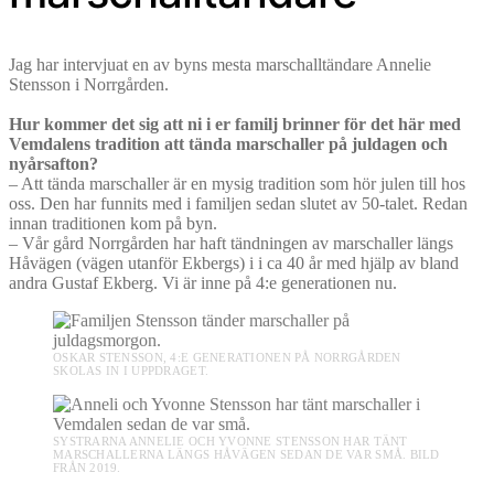
Jag har intervjuat en av byns mesta marschalltändare Annelie
Stensson i Norrgården.
Hur kommer det sig att ni i er familj brinner för det här med
Vemdalens tradition att tända marschaller på juldagen och
nyårsafton?
– Att tända marschaller är en mysig tradition som hör julen till hos
oss. Den har funnits med i familjen sedan slutet av 50-talet. Redan
innan traditionen kom på byn.
– Vår gård Norrgården har haft tändningen av marschaller längs
Håvägen (vägen utanför Ekbergs) i i ca 40 år med hjälp av bland
andra Gustaf Ekberg. Vi är inne på 4:e generationen nu.
OSKAR STENSSON, 4:E GENERATIONEN PÅ NORRGÅRDEN
SKOLAS IN I UPPDRAGET.
SYSTRARNA ANNELIE OCH YVONNE STENSSON HAR TÄNT
MARSCHALLERNA LÄNGS HÅVÄGEN SEDAN DE VAR SMÅ. BILD
FRÅN 2019.