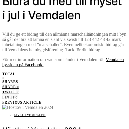
Bidra du med till myset
i jul i Vemdalen
Vill du ge ett bidrag till den allmänna marschalltändningen mitt i byn
så går det bra att lämna en slant via swish till 123 442 48 42 märk
inbetalningen med ”marschaller”. Eventuellt ekonomiskt bidrag går
till Vemdalens hembygdsförening. Tack för ditt bidrag.
För mer information om vad som händer i Vemdalen följ
Vemdalen
by-sidan på Facebook.
TOTAL
0
SHARES
SHARE
0
TWEET
0
PIN IT
0
PREVIOUS ARTICLE
LIVET I VEMDALEN