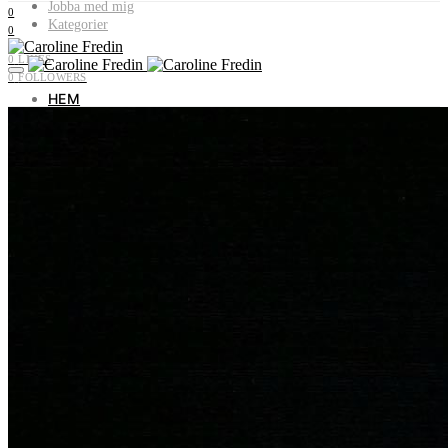
Jobba med mig
0
Kategorier
0
0
LIKES
0
FOLLOWERS
HEM
OM MIG
JOBBA MED MIG
KATEGORIER
Livet i Vemdalen
Profiler & historia
Utflyktstips
Samarbeten & uppdrag
Recept utan gluten & socker
Plocka i naturen
Livets landsbygd