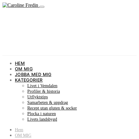
HEM
OM MIG
JOBBA MED MIG
KATEGORIER
Livet i Vemdalen
Profiler & historia
Utflyktstips
Samarbeten & uppdrag
Recept utan gluten & socker
Plocka i naturen
Livets landsbygd
Hem
OM MIG