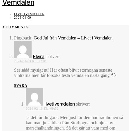
Vemdalen
LIVETIVEMDALEN
2023-04-09
3 COMMENTS
Pingback:
God Jul från Vemdalen – Livet i Vemdalen
Elvira
skriver:
2024-01-03 KL. 22:01
Ser sååå mysigt ut! Har oftast blivit storhogna senaste
vintrarna men får försöka testa vemdalen nästa gång 🙂
SVARA
livetivemdalen
skriver:
2024-02-16 KL. 09:52
Ja det får du göra. Men just för den här traditionen så
kan man ju ta bilen från Storhogna och njuta av
marschalltändningen. Så det går att vara med om