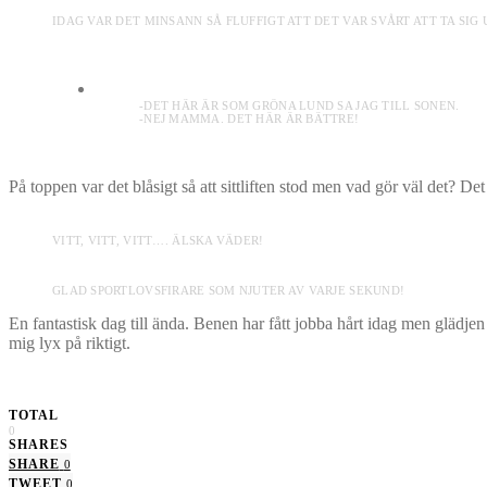
IDAG VAR DET MINSANN SÅ FLUFFIGT ATT DET VAR SVÅRT ATT TA SIG
-DET HÄR ÄR SOM GRÖNA LUND SA JAG TILL SONEN.
-NEJ MAMMA. DET HÄR ÄR BÄTTRE!
På toppen var det blåsigt så att sittliften stod men vad gör väl det? Det 
VITT, VITT, VITT…. ÄLSKA VÄDER!
GLAD SPORTLOVSFIRARE SOM NJUTER AV VARJE SEKUND!
En fantastisk dag till ända. Benen har fått jobba hårt idag men glädjen
mig lyx på riktigt.
TOTAL
0
SHARES
SHARE
0
TWEET
0