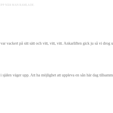
 UPP NÄR MAN RAMLADE.
var vackert på sitt sätt och vitt, vitt, vitt. Ankarliften gick ju så vi dro
 i själen väger upp. Att ha möjlighet att uppleva en sån här dag tillsam