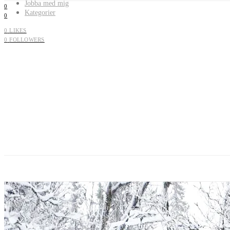
Jobba med mig
0
Kategorier
0
0
LIKES
0
FOLLOWERS