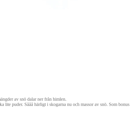
ängder av snö dalar ner från himlen.
t åka lite puder. Sååå härligt i skogarna nu och massor av snö. Som bonus s