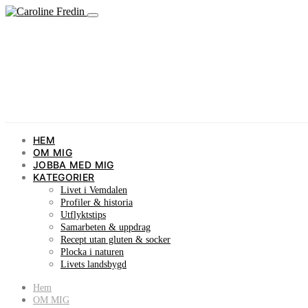
HEM
OM MIG
JOBBA MED MIG
KATEGORIER
Livet i Vemdalen
Profiler & historia
Utflyktstips
Samarbeten & uppdrag
Recept utan gluten & socker
Plocka i naturen
Livets landsbygd
Hem
OM MIG