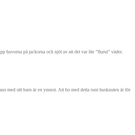
g upp huvorna på jackorna och njöt av att det var lite ”flurut” väder.
mans med sitt barn är en ynnest. Att bo med detta runt husknuten är för