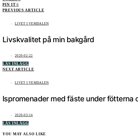
PIN IT
0
PREVIOUS ARTICLE
LIVET I VEMDALEN
Livskvalitet på min bakgård
2020-02-22
LÄS INLÄGG
NEXT ARTICLE
LIVET I VEMDALEN
Ispromenader med fäste under fötterna 
2020-03-14
LÄS INLÄGG
YOU MAY ALSO LIKE