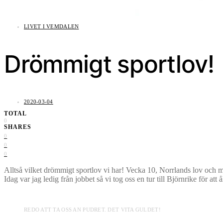
LIVET I VEMDALEN
Drömmigt sportlov!
2020-03-04
TOTAL
0
SHARES
0
0
0
Alltså vilket drömmigt sportlov vi har! Vecka 10, Norrlands lov och m
Idag var jag ledig från jobbet så vi tog oss en tur till Björnrike för at
REDO ATT TA OSS AN PUDRET. DET VITA GULDET!