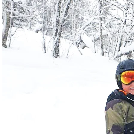
HEM
OM MIG
JOBBA MED MIG
KATEGORIER
Livet i Vemdalen
Profiler & historia
Utflyktstips
Samarbeten & uppdrag
Recept utan gluten & socker
Plocka i naturen
Livets landsbygd