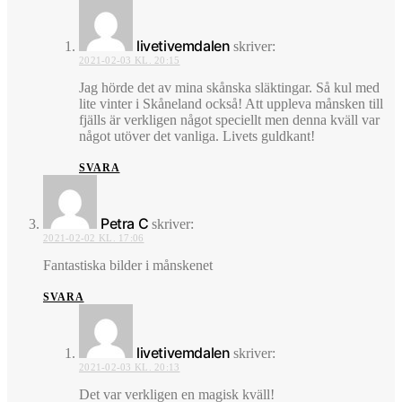
livetivemdalen
skriver:
2021-02-03 KL. 20:15
Jag hörde det av mina skånska släktingar. Så kul med
lite vinter i Skåneland också! Att uppleva månsken till
fjälls är verkligen något speciellt men denna kväll var
något utöver det vanliga. Livets guldkant!
SVARA
Petra C
skriver:
2021-02-02 KL. 17:06
Fantastiska bilder i månskenet
SVARA
livetivemdalen
skriver:
2021-02-03 KL. 20:13
Det var verkligen en magisk kväll!