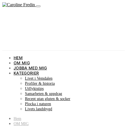
HEM
OM MIG
JOBBA MED MIG
KATEGORIER
Livet i Vemdalen
Profiler & historia
Utflyktstips
Samarbeten & uppdrag
Recept utan gluten & socker
Plocka i naturen
Livets landsbygd
Hem
OM MIG