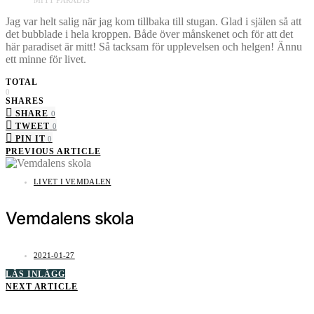
MITT PARADIS
Jag var helt salig när jag kom tillbaka till stugan. Glad i själen så att
det bubblade i hela kroppen. Både över månskenet och för att det
här paradiset är mitt! Så tacksam för upplevelsen och helgen! Ännu
ett minne för livet.
TOTAL
0
SHARES
SHARE
0
TWEET
0
PIN IT
0
PREVIOUS ARTICLE
LIVET I VEMDALEN
Vemdalens skola
2021-01-27
LÄS INLÄGG
NEXT ARTICLE