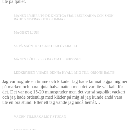
ute på fjället.
MÅNEN LYSER UPP DE KNOTIGA FJÄLLBJÖRKARNA OCH SNÖN
BÅDE GNISTRAR OCH GLIMMAR.
MAGISKT LJUS!
SE PÅ SNÖN. DET GNISTRAR ÖVERALLT.
MÅNEN DÖLJER SIG BAKOM LEDKRYSSET.
LEDKRYSSEN VISADE DENNA KVÄLL MIG TILL ORIONS BÄLTE!
Jag var nog ute en timme och kikade. Jag hade kunnat lägga mig ner
på marken och bara njuta halva natten men det var lite väl kallt för
det. Det var nog 15-20 minusgrader men det var så sagolikt vackert
och jag hade ordentligt med kläder på mig så jag kunde ändå vara
ute en bra stund. Efter ett tag vände jag ändå hemåt…
VÄGEN TILLBAKA MOT STUGAN