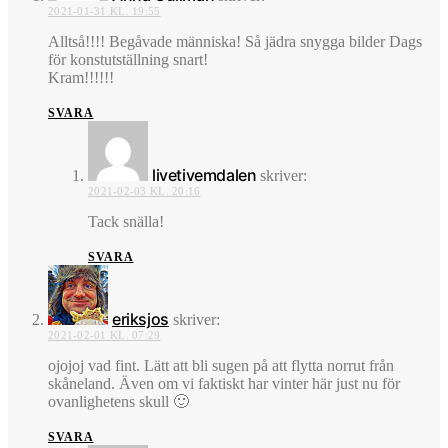
2021-01-31 KL. 19:55
Alltså!!!! Begåvade människa! Så jädra snygga bilder Dags
för konstutställning snart!
Kram!!!!!!
SVARA
livetivemdalen
skriver:
2021-02-03 KL. 20:16
Tack snälla!
SVARA
eriksjos
skriver:
2021-02-01 KL. 07:29
ojojoj vad fint. Lätt att bli sugen på att flytta norrut från
skåneland. Även om vi faktiskt har vinter här just nu för
ovanlighetens skull 🙂
SVARA