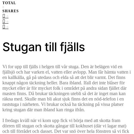
TOTAL
0
SHARES
0
0
0
Stugan till fjälls
Vi for upp till fjälls i helgen till vår stuga. Den är belägen vid en
fjällsjö och har varken el, vatten eller avlopp. Man får hämta vatten i
en kallkälla, gå på utedass och elda så att det blir varmt. Det finns
knappt någon täckning heller. Bara ibland. Ifall det inte blåser för
mycket eller är för mycket folk i området på andra sidan fjället där
masten finns. Då brukar täckningen utebli så det är inget man kan
räkna med. Skulle man bli akut sjuk finns det en nöd-telefon i en
raststuga i närheten. Vi brukar också ha täckning på vissa platser
kring stugan där man ibland kan ringa ifrån.
I fredags kväll när vi kom upp fick vi börja med att skotta fram
dörren till stugan och skotta gångar till kokhuset (där vi lagar mat)
och till förrådet och dasset. Det var snö över hela fönstren så vi fick