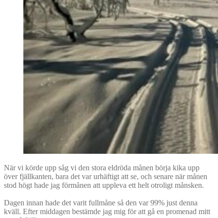
När vi körde upp såg vi den stora eldröda månen börja kika upp
över fjällkanten, bara det var urhäftigt att se, och senare när månen
stod högt hade jag förmånen att uppleva ett helt otroligt månsken.
Dagen innan hade det varit fullmåne så den var 99% just denna
kväll. Efter middagen bestämde jag mig för att gå en promenad mitt