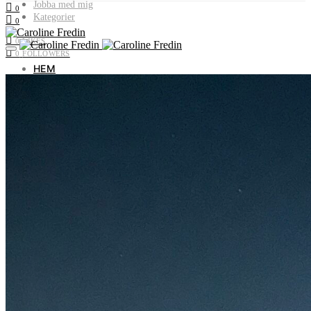
Jobba med mig
0
Kategorier
0
0
LIKES
0
FOLLOWERS
HEM
OM MIG
JOBBA MED MIG
KATEGORIER
Livet i Vemdalen
Profiler & historia
Utflyktstips
Samarbeten & uppdrag
Recept utan gluten & socker
Plocka i naturen
Livets landsbygd