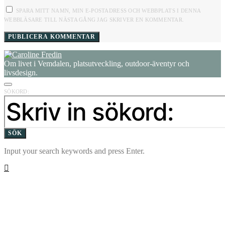
SPARA MITT NAMN, MIN E-POSTADRESS OCH WEBBPLATS I DENNA
WEBBLÄSARE TILL NÄSTA GÅNG JAG SKRIVER EN KOMMENTAR.
Om livet i Vemdalen, platsutveckling, outdoor-äventyr och
livsdesign.
SÖKORD:
SÖK
Input your search keywords and press Enter.