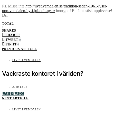
Ps. Missa inte
http://livetivemdalen.se/tradition-sedan-1961-lyser-
upp-vemdalen-by-i-jul-och-nyar/
imorgon! En fantastisk upplevelse!
Ds.
TOTAL
0
SHARES
SHARE
0
TWEET
0
PIN IT
0
PREVIOUS ARTICLE
LIVET I VEMDALEN
Vackraste kontoret i världen?
2020-12-16
LÄS INLÄGG
NEXT ARTICLE
LIVET I VEMDALEN