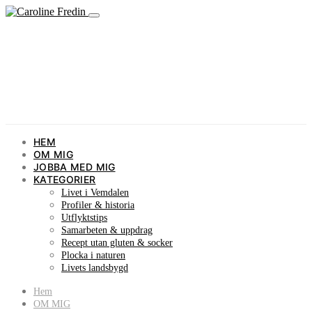
HEM
OM MIG
JOBBA MED MIG
KATEGORIER
Livet i Vemdalen
Profiler & historia
Utflyktstips
Samarbeten & uppdrag
Recept utan gluten & socker
Plocka i naturen
Livets landsbygd
Hem
OM MIG