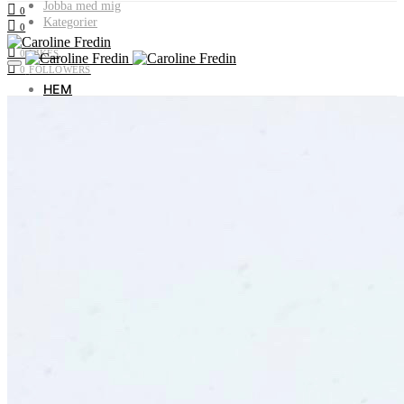
Jobba med mig
0
Kategorier
0
0
LIKES
0
FOLLOWERS
HEM
OM MIG
JOBBA MED MIG
KATEGORIER
Livet i Vemdalen
Profiler & historia
Utflyktstips
Samarbeten & uppdrag
Recept utan gluten & socker
Plocka i naturen
Livets landsbygd