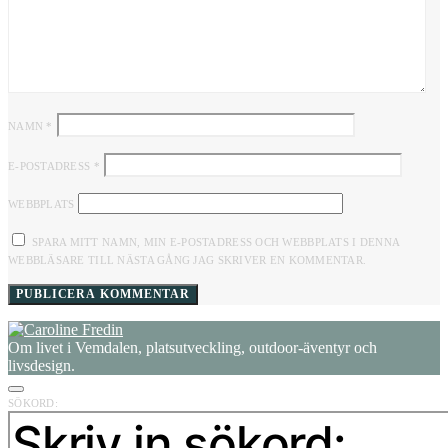
NAMN
*
E-POSTADRESS
*
WEBBPLATS
SPARA MITT NAMN, MIN E-POSTADRESS OCH WEBBPLATS I DENNA
WEBBLÄSARE TILL NÄSTA GÅNG JAG SKRIVER EN KOMMENTAR.
Om livet i Vemdalen, platsutveckling, outdoor-äventyr och
livsdesign.
SÖKORD: