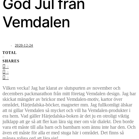
God Jul från
Vemdalen
2020-12-24
TOTAL
0
SHARES
0
0
0
Vilken vecka! Jag har klarat av slutspurten av november och
decembers packmarathon från mitt företag Vemdalen design. Jag har
skickat mängder av brickor med Vemdalen-motiv, kartor över
området, Härjedalska-böcker, magneter mm. Jag fullkomligt älskar
att ni gillar Vemdalen så mycket och vill ha Vemdalen-produkter i
era hem. Vad gäller Härjedalska-boken är det ju en otroligt viktig
julklapp att ge så att fler kan lära sig mer om vår dialekt. Den borde
vara ett måste till alla barn och barnbarn som ännu inte har den. Och
även ett måste för alla er med stuga här i området. Det finns så
många roliga ord att lära sig!