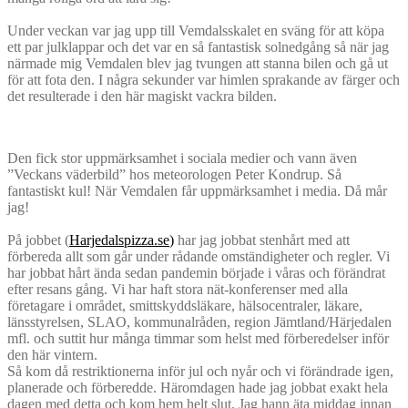
Under veckan var jag upp till Vemdalsskalet en sväng för att köpa
ett par julklappar och det var en så fantastisk solnedgång så när jag
närmade mig Vemdalen blev jag tvungen att stanna bilen och gå ut
för att fota den. I några sekunder var himlen sprakande av färger och
det resulterade i den här magiskt vackra bilden.
Den fick stor uppmärksamhet i sociala medier och vann även
”Veckans väderbild” hos meteorologen Peter Kondrup. Så
fantastiskt kul! När Vemdalen får uppmärksamhet i media. Då mår
jag!
På jobbet (
Harjedalspizza.se
)
har jag jobbat stenhårt med att
förbereda allt som går under rådande omständigheter och regler. Vi
har jobbat hårt ända sedan pandemin började i våras och förändrat
efter resans gång. Vi har haft stora nät-konferenser med alla
företagare i området, smittskyddsläkare, hälsocentraler, läkare,
länsstyrelsen, SLAO, kommunalråden, region Jämtland/Härjedalen
mfl. och suttit hur många timmar som helst med förberedelser inför
den här vintern.
Så kom då restriktionerna inför jul och nyår och vi förändrade igen,
planerade och förberedde. Häromdagen hade jag jobbat exakt hela
dagen med detta och kom hem helt slut. Jag hann äta middag innan