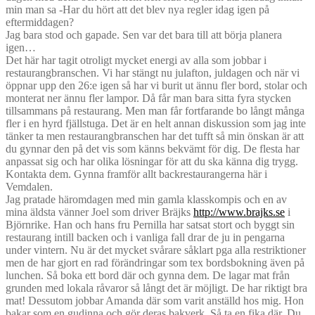
min man sa -Har du hört att det blev nya regler idag igen på
eftermiddagen?
Jag bara stod och gapade. Sen var det bara till att börja planera
igen…
Det här har tagit otroligt mycket energi av alla som jobbar i
restaurangbranschen. Vi har stängt nu julafton, juldagen och när vi
öppnar upp den 26:e igen så har vi burit ut ännu fler bord, stolar och
monterat ner ännu fler lampor. Då får man bara sitta fyra stycken
tillsammans på restaurang. Men man får fortfarande bo långt många
fler i en hyrd fjällstuga. Det är en helt annan diskussion som jag inte
tänker ta men restaurangbranschen har det tufft så min önskan är att
du gynnar den på det vis som känns bekvämt för dig. De flesta har
anpassat sig och har olika lösningar för att du ska känna dig trygg.
Kontakta dem. Gynna framför allt backrestaurangerna här i
Vemdalen.
Jag pratade häromdagen med min gamla klasskompis och en av
mina äldsta vänner Joel som driver Bräjks
http://www.brajks.se
i
Björnrike. Han och hans fru Pernilla har satsat stort och byggt sin
restaurang intill backen och i vanliga fall drar de ju in pengarna
under vintern. Nu är det mycket svårare såklart pga alla restriktioner
men de har gjort en rad förändringar som tex bordsbokning även på
lunchen. Så boka ett bord där och gynna dem. De lagar mat från
grunden med lokala råvaror så långt det är möjligt. De har riktigt bra
mat! Dessutom jobbar Amanda där som varit anställd hos mig. Hon
bakar som en gudinna och gör deras bakverk. Så ta en fika där. Du