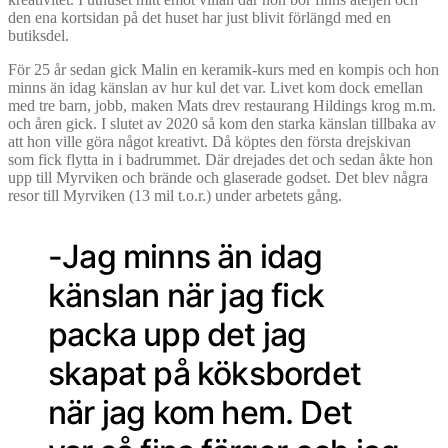
den ena kortsidan på det huset har just blivit förlängd med en
butiksdel.
För 25 år sedan gick Malin en keramik-kurs med en kompis och hon
minns än idag känslan av hur kul det var. Livet kom dock emellan
med tre barn, jobb, maken Mats drev restaurang Hildings krog m.m.
och åren gick. I slutet av 2020 så kom den starka känslan tillbaka av
att hon ville göra något kreativt. Då köptes den första drejskivan
som fick flytta in i badrummet. Där drejades det och sedan åkte hon
upp till Myrviken och brände och glaserade godset. Det blev några
resor till Myrviken (13 mil t.o.r.) under arbetets gång.
-Jag minns än idag
känslan när jag fick
packa upp det jag
skapat på köksbordet
när jag kom hem. Det