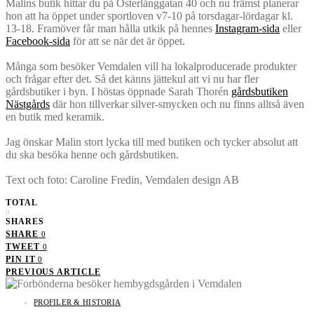
Malins butik hittar du på Österlånggatan 40 och nu främst planerar
hon att ha öppet under sportloven v7-10 på torsdagar-lördagar kl.
13-18. Framöver får man hålla utkik på hennes
Instagram-sida
eller
Facebook-sida
för att se när det är öppet.
Många som besöker Vemdalen vill ha lokalproducerade produkter
och frågar efter det. Så det känns jättekul att vi nu har fler
gårdsbutiker i byn. I höstas öppnade Sarah Thorén
gårdsbutiken
Nästgårds
där hon tillverkar silver-smycken och nu finns alltså även
en butik med keramik.
Jag önskar Malin stort lycka till med butiken och tycker absolut att
du ska besöka henne och gårdsbutiken.
Text och foto: Caroline Fredin, Vemdalen design AB
TOTAL
0
SHARES
SHARE
0
TWEET
0
PIN IT
0
PREVIOUS ARTICLE
PROFILER & HISTORIA