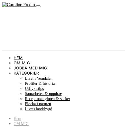
HEM
OM MIG
JOBBA MED MIG
KATEGORIER
Livet i Vemdalen
Profiler & historia
Utflyktstips
Samarbeten & uppdrag
Recept utan gluten & socker
Plocka i naturen
Livets landsbygd
Hem
OM MIG