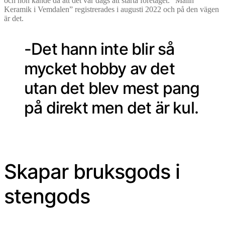
och hon kände då att det var dags att starta företaget. ”Malin
Keramik i Vemdalen” registrerades i augusti 2022 och på den vägen
är det.
-Det hann inte blir så
mycket hobby av det
utan det blev mest pang
på direkt men det är kul.
Skapar bruksgods i
stengods