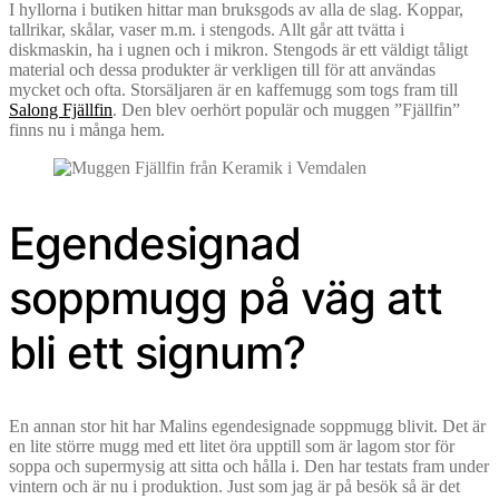
I hyllorna i butiken hittar man bruksgods av alla de slag. Koppar,
tallrikar, skålar, vaser m.m. i stengods. Allt går att tvätta i
diskmaskin, ha i ugnen och i mikron. Stengods är ett väldigt tåligt
material och dessa produkter är verkligen till för att användas
mycket och ofta. Storsäljaren är en kaffemugg som togs fram till
Salong Fjällfin
. Den blev oerhört populär och muggen ”Fjällfin”
finns nu i många hem.
Egendesignad
soppmugg på väg att
bli ett signum?
En annan stor hit har Malins egendesignade soppmugg blivit. Det är
en lite större mugg med ett litet öra upptill som är lagom stor för
soppa och supermysig att sitta och hålla i. Den har testats fram under
vintern och är nu i produktion. Just som jag är på besök så är det