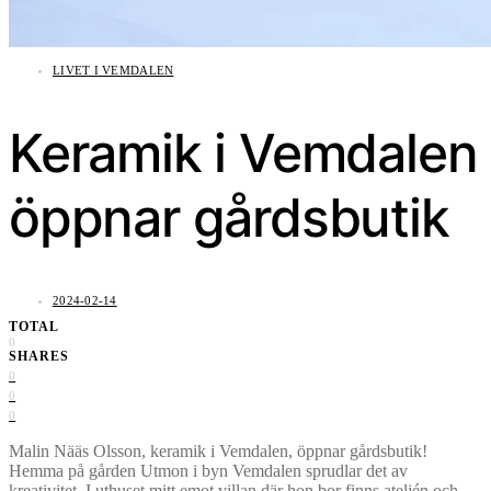
LIVET I VEMDALEN
Keramik i Vemdalen
öppnar gårdsbutik
2024-02-14
TOTAL
0
SHARES
0
0
0
Malin Nääs Olsson, keramik i Vemdalen, öppnar gårdsbutik!
Hemma på gården Utmon i byn Vemdalen sprudlar det av
kreativitet. I uthuset mitt emot villan där hon bor finns ateljén och