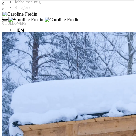
Jobba med mig
0
Kategorier
0
0
LIKES
0
FOLLOWERS
HEM
OM MIG
JOBBA MED MIG
KATEGORIER
Livet i Vemdalen
Profiler & historia
Utflyktstips
Samarbeten & uppdrag
Recept utan gluten & socker
Plocka i naturen
Livets landsbygd