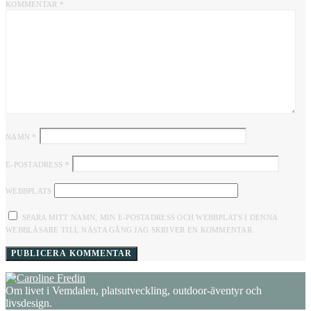
KOMMENTAR
*
NAMN
*
E-POSTADRESS
*
WEBBPLATS
SPARA MITT NAMN, MIN E-POSTADRESS OCH WEBBPLATS I DENNA
WEBBLÄSARE TILL NÄSTA GÅNG JAG SKRIVER EN KOMMENTAR.
Om livet i Vemdalen, platsutveckling, outdoor-äventyr och
livsdesign.