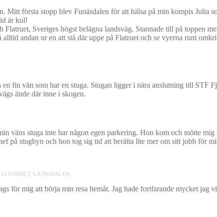
en. Mitt första stopp blev Funäsdalen för att hälsa på min kompis Julia s
id är kul!
 Flatruet, Sveriges högst belägna landsväg. Stannade till på toppen men 
alltid andan ur en att stå där uppe på Flatruet och se vyerna runt omkr
a en fin vän som har en stuga. Stugan ligger i nära anslutning till STF F
 vägs ände där inne i skogen.
då min väns stuga inte har någon egen parkering. Hon kom och mötte mig o
f på stugbyn och hon tog sig tid att berätta lite mer om sitt jobb för mig
JÄLLHORNET, LJUNGDALEN.
s för mig att börja min resa hemåt. Jag hade fortfarande mycket jag vill