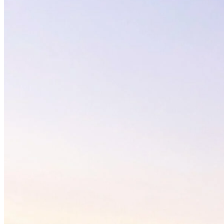
HEM
OM MIG
JOBBA MED MIG
KATEGORIER
Livet i Vemdalen
Profiler & historia
Utflyktstips
Samarbeten & uppdrag
Recept utan gluten & socker
Plocka i naturen
Livets landsbygd