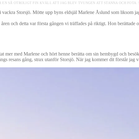
R EN SÅ OTROLIGT FIN KVÄLL ATT JAG BLEV TVUNGEN ATT STANNA OCH FOTA.
 i vackra Storsjö. Mötte upp byns eldsjäl Marlene Åslund som liksom j
 åren och detta var första gången vi träffades på riktigt. Hon berättad
atat mer med Marlene och hört henne berätta om sin hembygd och besökt f
ängs resans gång, strax utanför Storsjö. När jag kommer dit förstår jag v