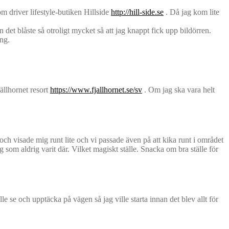
om driver lifestyle-butiken Hillside
http://hill-side.se
. Då jag kom lite
det blåste så otroligt mycket så att jag knappt fick upp bildörren.
ing.
jällhornet resort
https://www.fjallhornet.se/sv
. Om jag ska vara helt
ch visade mig runt lite och vi passade även på att kika runt i området
 som aldrig varit där. Vilket magiskt ställe. Snacka om bra ställe för
e se och upptäcka på vägen så jag ville starta innan det blev allt för