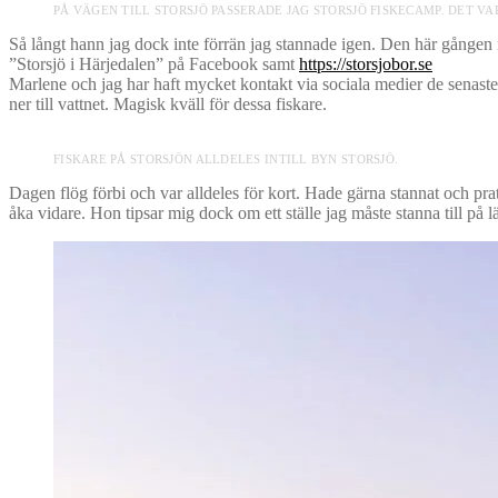
PÅ VÄGEN TILL STORSJÖ PASSERADE JAG STORSJÖ FISKECAMP. DET VA
Så långt hann jag dock inte förrän jag stannade igen. Den här gången
”Storsjö i Härjedalen” på Facebook samt
https://storsjobor.se
Marlene och jag har haft mycket kontakt via sociala medier de senaste
ner till vattnet. Magisk kväll för dessa fiskare.
FISKARE PÅ STORSJÖN ALLDELES INTILL BYN STORSJÖ.
Dagen flög förbi och var alldeles för kort. Hade gärna stannat och pr
åka vidare. Hon tipsar mig dock om ett ställe jag måste stanna till på l