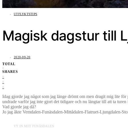
UTFLYKTSTIPS
Magisk dagstur till 
2020-09-20
TOTAL
0
SHARES
0
0
0
Idag gjorde jag något som jag länge drömt om men dragit mig lite för pg
undrade varför jag inte gjort det tidigare och nu längtar till att ta turen
Vad gjorde jag då?
Jo jag åkte Vemdalen-Funäsdalen-Mittådalen-Flatruet-Ljungdalen-Stor
VY IN MOT FUNÄSDALEN