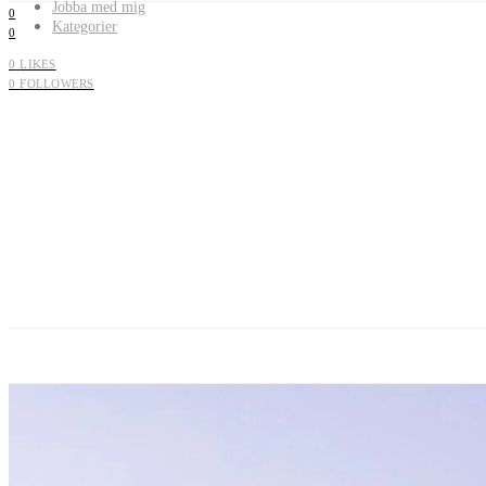
Jobba med mig
0
Kategorier
0
0
LIKES
0
FOLLOWERS