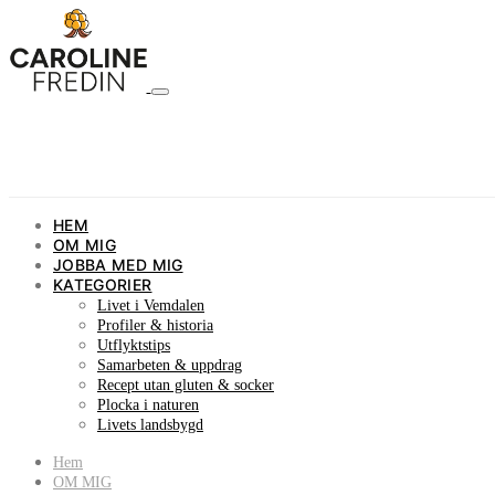
HEM
OM MIG
JOBBA MED MIG
KATEGORIER
Livet i Vemdalen
Profiler & historia
Utflyktstips
Samarbeten & uppdrag
Recept utan gluten & socker
Plocka i naturen
Livets landsbygd
Hem
OM MIG