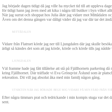
Jag började dagen tidigt då jag ville ha mycket tid till att uppleva dag
för tidigt hann jag även med att kika i några till butiker i byn vilket allt
När jag surrat och shoppat hos Julia åkte jag vidare mot Mittådalen och
Även om det denna gången var dåligt väder då jag var där tar det ändå 
MITTÅDALEN
Vidare från Flatruet körde jag ner till Ljungdalen där jag skulle besök
ärligt så kändes det som att jag körde, körde och körde tills jag nådde
LJUNGDALEN
Väl framme hade jag fått tillåtelse att stå på Fjällhornets parkering 
kring Fjällhornet. Där träffade vi Eva Grönqvist Åslund som är platsche
rekreation. Dit vill jag absolut åka med min familj någon gång.
UTSIKTEN NÄR JAG BÖRJADE BEGE MIG VIDARE PÅ MIN FÄRD FRÅN F
Efter några timmars prat och tedrickande i min kompis stuga var det dag
sent.