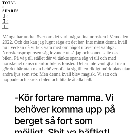
TOTAL
0
SHARES
0
0
0
Många har undrat över om det varit några fina norrsken i Vemdalen
2022. Och det kan jag lugnt säga att det har. Inte minst denna kväll
nu i veckan då vi fick vara med om något utöver det vanliga.
Norrskensprognosen såg lovande ut så jag och sonen satte oss i
bilen. På väg till stället där vi tänkte spana såg vi till och med
norrskenet dansa utanför bilens fönster. Det är inte vanligt att man
gör det här utan man behöver ofta ta sig till en riktigt mörk plats utan
andra ljus som stör. Men denna kväll blev magisk. Vi satt och
hoppade och skrek i bilen och tittade åt alla håll.
-Kör fortare mamma. Vi
behöver komma upp på
berget så fort som
möjligt. Shit va häftigt!