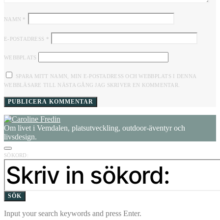
NAMN
*
E-POSTADRESS
*
WEBBPLATS
SPARA MITT NAMN, MIN E-POSTADRESS OCH WEBBPLATS I DENNA
WEBBLÄSARE TILL NÄSTA GÅNG JAG SKRIVER EN KOMMENTAR.
Om livet i Vemdalen, platsutveckling, outdoor-äventyr och
livsdesign.
SÖKORD:
SÖK
Input your search keywords and press Enter.