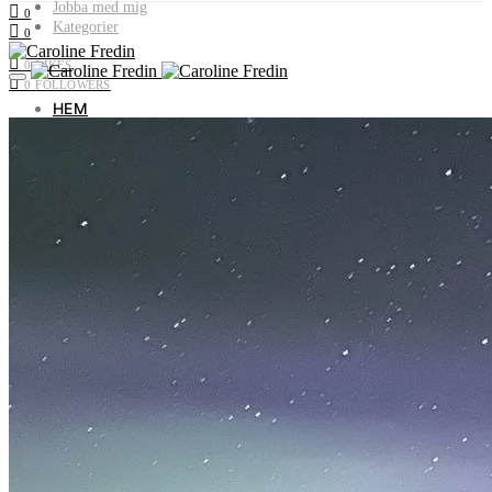
Jobba med mig
0
Kategorier
0
0
LIKES
0
FOLLOWERS
HEM
OM MIG
JOBBA MED MIG
KATEGORIER
Livet i Vemdalen
Profiler & historia
Utflyktstips
Samarbeten & uppdrag
Recept utan gluten & socker
Plocka i naturen
Livets landsbygd