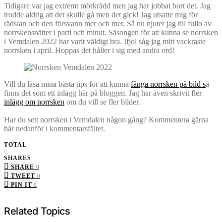
Tidigare var jag extremt mörkrädd men jag har jobbat bort det. Jag
trodde aldrig att det skulle gå men det gick! Jag utsatte mig för
rädslan och den försvann mer och mer. Så nu njuter jag till fullo av
norrskensnätter i parti och minut. Säsongen för att kunna se norrsken
i Vemdalen 2022 har varit väldigt bra. Ifjol såg jag mitt vackraste
norrsken i april. Hoppas det håller i sig med andra ord!
Vill du läsa mina bästa tips för att kunna
fånga norrsken på bild s
å
finns det som ett inlägg här på bloggen. Jag har även skrivit fler
inlägg om norrsken
om du vill se fler bilder.
Har du sett norrsken i Vemdalen någon gång? Kommentera gärna
här nedanför i kommentarsfältet.
TOTAL
0
SHARES
SHARE
0
TWEET
0
PIN IT
0
Related Topics