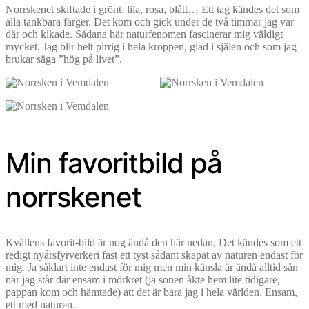
Norrskenet skiftade i grönt, lila, rosa, blått… Ett tag kändes det som
alla tänkbara färger. Det kom och gick under de två timmar jag var
där och kikade. Sådana här naturfenomen fascinerar mig väldigt
mycket. Jag blir helt pirrig i hela kroppen, glad i själen och som jag
brukar säga ”hög på livet”.
Min favoritbild på
norrskenet
Kvällens favorit-bild är nog ändå den här nedan. Det kändes som ett
redigt nyårsfyrverkeri fast ett tyst sådant skapat av naturen endast för
mig. Ja såklart inte endast för mig men min känsla är ändå alltid sån
när jag står där ensam i mörkret (ja sonen åkte hem lite tidigare,
pappan kom och hämtade) att det är bara jag i hela världen. Ensam,
ett med naturen.