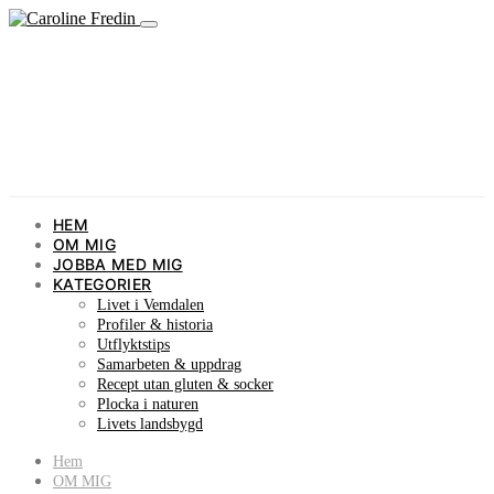
HEM
OM MIG
JOBBA MED MIG
KATEGORIER
Livet i Vemdalen
Profiler & historia
Utflyktstips
Samarbeten & uppdrag
Recept utan gluten & socker
Plocka i naturen
Livets landsbygd
Hem
OM MIG