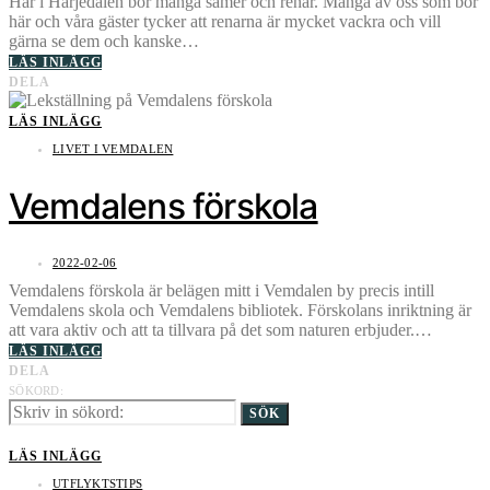
Här i Härjedalen bor många samer och renar. Många av oss som bor
här och våra gäster tycker att renarna är mycket vackra och vill
gärna se dem och kanske…
LÄS INLÄGG
DELA
LÄS INLÄGG
LIVET I VEMDALEN
Vemdalens förskola
2022-02-06
Vemdalens förskola är belägen mitt i Vemdalen by precis intill
Vemdalens skola och Vemdalens bibliotek. Förskolans inriktning är
att vara aktiv och att ta tillvara på det som naturen erbjuder.…
LÄS INLÄGG
DELA
SÖKORD:
SÖK
LÄS INLÄGG
UTFLYKTSTIPS