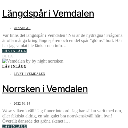
Längdspår i Vemdalen
2022-01-15
Var finns det längdspår i Vemdalen? När är de nydragna? Frågorna
är ofta många kring längdspåren och en del spår ”glöms” bort. Här
har jag samlat lite länkar och info…
LÄS INLÄGG
DELA
LÄS INLÄGG
LIVET I VEMDALEN
Norrsken i Vemdalen
2022-01-14
Wow vilken kväll! Jag finner inte ord. Jag har sällan varit med om,
eller faktiskt aldrig, en sån galet bra norrskenskväll här i byn!
Överallt dansade det gröna skenet i…
LÄS INLÄGG