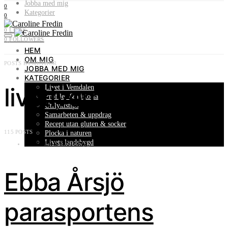
Jobba med mig
0
Kategorier
0
0
LIKES
0
FOLLOWERS
HEM
OM MIG
POSTS BY AUTHOR
JOBBA MED MIG
KATEGORIER
livetivemdalen
Livet i Vemdalen
Profiler & historia
Utflyktstips
Samarbeten & uppdrag
Recept utan gluten & socker
115 POSTS
Plocka i naturen
Livets landsbygd
PROFILER & HISTORIA
Ebba Årsjö
parasportens