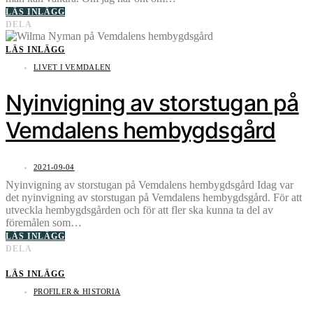
LÄS INLÄGG
DELA
LÄS INLÄGG
LIVET I VEMDALEN
Nyinvigning av storstugan på
Vemdalens hembygdsgård
2021-09-04
Nyinvigning av storstugan på Vemdalens hembygdsgård Idag var
det nyinvigning av storstugan på Vemdalens hembygdsgård. För att
utveckla hembygdsgården och för att fler ska kunna ta del av
föremålen som…
LÄS INLÄGG
DELA
LÄS INLÄGG
PROFILER & HISTORIA