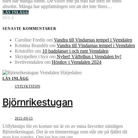
barn har många namn. De växer inte på träd här men de finns
absolut. Många har uppfattningen om att det inte finns…
LÄS INLÄGG
DELA
SENASTE KOMMENTARER
Caroline Fredin
om
Vandra till Vindarnas tempel i Vemdalen
Kristina Brandén
om
Vandra till Vindarnas tempel i Vemdalen
Kristoffer
om
10 badplatser i och runt Vemdalen
Skrytpellen i byn
om
Nyhet! Våffelhus i Vemdalen by!
livetivemdalen
om
Höstlov i Vemdalen 2024
LÄS INLÄGG
UTFLYKTSTIPS
Björnrikestugan
2021-09-15
Utflyktstips för en kortare tur är en av mina favoriter nämligen
Björnrikestugan. Det är en timmerstuga som står ute på fjället dit
man kan vandra. Om jag har ont om…