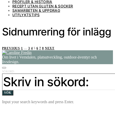
PROFILER & HISTORIA
RECEPT UTAN GLUTEN & SOCKER
SAMARBETEN & UPPDRAG
UTFLYKTSTIPS
Sidnumrering för inlägg
PREVIOUS
1
…
3
4
5
6
7
8
NEXT
Om livet i Vemdalen, platsutveckling, outdoor-äventyr och
livsdesign.
SÖKORD:
SÖK
Input your search keywords and press Enter.