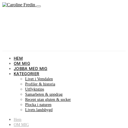
HEM
OM MIG
JOBBA MED MIG
KATEGORIER
Livet i Vemdalen
Profiler & historia
Utflyktstips
Samarbeten & uppdrag
Recept utan gluten & socker
Plocka i naturen
Livets landsbygd
Hem
OM MIG