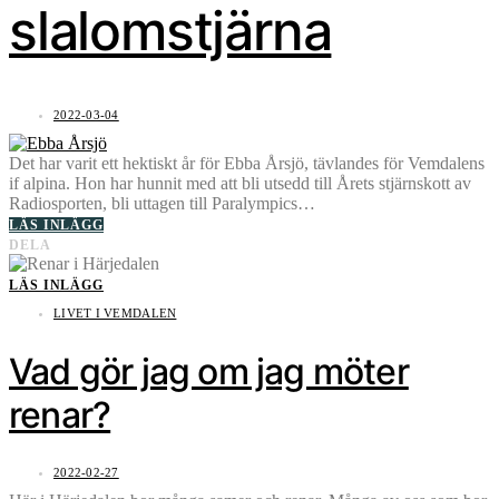
slalomstjärna
2022-03-04
Det har varit ett hektiskt år för Ebba Årsjö, tävlandes för Vemdalens
if alpina. Hon har hunnit med att bli utsedd till Årets stjärnskott av
Radiosporten, bli uttagen till Paralympics…
LÄS INLÄGG
DELA
LÄS INLÄGG
LIVET I VEMDALEN
Vad gör jag om jag möter
renar?
2022-02-27